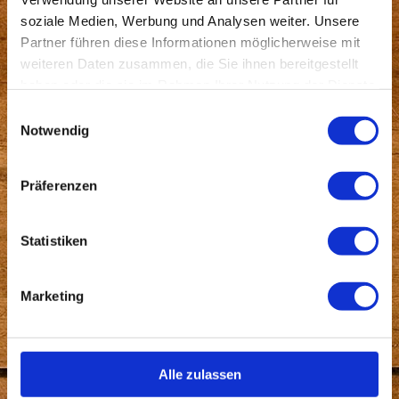
soziale Medien, Werbung und Analysen weiter. Unsere
Partner führen diese Informationen möglicherweise mit
Hier
weiteren Daten zusammen, die Sie ihnen bereitgestellt
haben oder die sie im Rahmen Ihrer Nutzung der Dienste
gesammelt haben.
Einwilligungsauswahl
Notwendig
geht'
Präferenzen
s
Statistiken
Marketing
zum
Alle zulassen