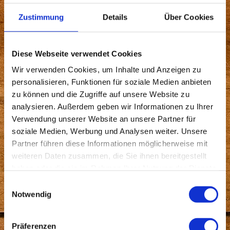
Zustimmung
Details
Über Cookies
Goldschmiede
Nach mehr als 20 Jahren als Goldschmiedin in
Diese Webseite verwendet Cookies
verschiedensten Werkstätten, in denen ich von fast
Wir verwenden Cookies, um Inhalte und Anzeigen zu
untragbaren Kunstwerken bis Kleinserien,
von
personalisieren, Funktionen für soziale Medien anbieten
kleinen Reparaturen, Laserarbeiten und Gravuren
bis größeren Instandsetzungen und vor allem
zu können und die Zugriffe auf unsere Website zu
individuelle Unikate und Umarbeitungen angefertigt
analysieren. Außerdem geben wir Informationen zu Ihrer
habe, kann ich aus einem umfangreichen
Verwendung unserer Website an unsere Partner für
Erfahrungsschatz schöpfen um Ihre Wünsche und
soziale Medien, Werbung und Analysen weiter. Unsere
Ideen umzusetzen. Da ich mir Zeit für Sie nehmen
Partner führen diese Informationen möglicherweise mit
möchte, würde ich mich freuen wenn Sie einen
weiteren Daten zusammen, die Sie ihnen bereitgestellt
Termin vereinbaren.
haben oder die sie im Rahmen Ihrer Nutzung der Dienste
gesammelt haben.
Einwilligungsauswahl
Notwendig
Präferenzen