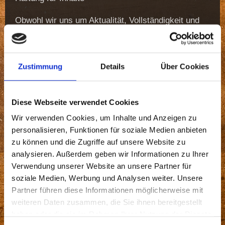
Obwohl wir uns um Aktualität, Vollständigkeit und
Richtigkeit der Inhalte unserer Seiten bemühen,
können wir hierfür keine Garantie übernehmen.
Nach § 7 Absatz 1 TDG sind wir als
Diensteanbieter für eigene Inhalte auf unseren
Zustimmung
Details
Über Cookies
Seiten nach den allgemeinen Gesetzen
verantwortlich.
Eine Verpflichtung zur Überwachung übermittelter
Diese Webseite verwendet Cookies
oder gespeicherter fremder Informationen besteht
Wir verwenden Cookies, um Inhalte und Anzeigen zu
jedoch nicht (§§ 8-10 TDG). Sobald uns
personalisieren, Funktionen für soziale Medien anbieten
Rechtsverstöße bekannt werden, werden wir die
entsprechenden Inhalte umgehend entfernen. Eine
zu können und die Zugriffe auf unsere Website zu
dahingehende Haftung wird jedoch erst ab dem
analysieren. Außerdem geben wir Informationen zu Ihrer
Zeitpunkt der Kenntnis konkreter
Verwendung unserer Website an unsere Partner für
Rechtsverletzungen übernommen.
soziale Medien, Werbung und Analysen weiter. Unsere
Partner führen diese Informationen möglicherweise mit
Haftung für Links
weiteren Daten zusammen, die Sie ihnen bereitgestellt
Unsere Seiten enthalten Links auf externe
haben oder die sie im Rahmen Ihrer Nutzung der Dienste
Webseiten Dritter. Auf die Inhalte dieser verlinkten